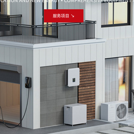
CATION AND NEW ENERGY
COMPREHENSIVE EQUIPMENT 
•
服务项目 ↘