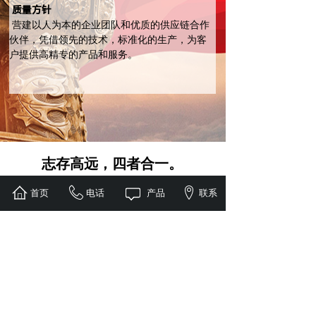
质量方针
营建以人为本的企业团队和优质的供应链合作
伙伴，凭借领先的技术，标准化的生产，为客
户提供高精专的产品和服务。
志存高远，四者合一。
储不凡之势，集大成之道。
首页
电话
产品
联系
公司在通讯、储能、换电等方面申请了多项发明
专利和软件著作权，现已获授权的专利100余
项。公司将在知识产权方面持续投入，提升竞争
力。公司参与编制国家标准和行业标准，并获得
了“国家高新技术企业”、“广东省工程技术研究中
心”、“广东省著名商标证书”、“深圳市专精特新
企业”、“广东省守合同重信用企业”、“国家火炬
计划项目”、“广东省自主创新产品”、“深圳市专