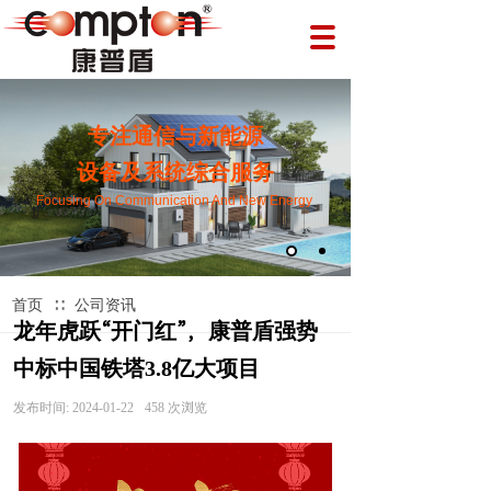
专注通信与新能源
设备及系统综合服务
Focusing On Communication And New Energy
∷
首页
公司资讯
龙年虎跃“开门红”，康普盾强势
中标中国铁塔3.8亿大项目
发布时间:
2024-01-22
458
次浏览