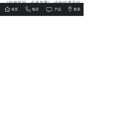
“欲戴其冠，必承其重”，中标结果不仅
首页
电话
产品
联系
证明了康普盾团队过往的实力和决心，更
是对客户沉甸甸的承诺。继往开来，康普
盾人将更以百倍的精诚和孜孜不倦的钻研
精神，严格管理、精专技术，创造更美好
的未来！
上一篇：
固安政府颁布做好防雷......
下一篇：
康普盾兆瓦级高效储能......
全球服务热线：
400-108-2919
地址：深圳市龙华区民治街道民