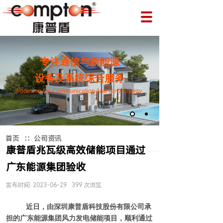
专注通信与新能源
设备及系统综合服务
Focusing On Communication And New Energy
∷
首页
公司资讯
康普盾兆瓦级高效储能项目通过
广东能源集团验收
发布时间:
2023-06-29
399
次浏览
近日，由深圳康普盾科技股份有限公司承
担的广东能源集团风力发电储能项目，顺利通过