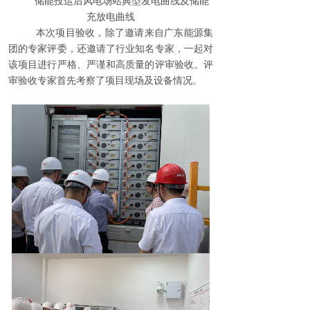
储能投运后风电场站典型发电曲线及储能
充放电曲线
本次项目验收，除了邀请来自广东能源集
团的专家评委，还邀请了行业知名专家，一起对
该项目进行严格、严谨和高质量的评审验收。评
审验收专家首先考察了项目现场及设备情况。