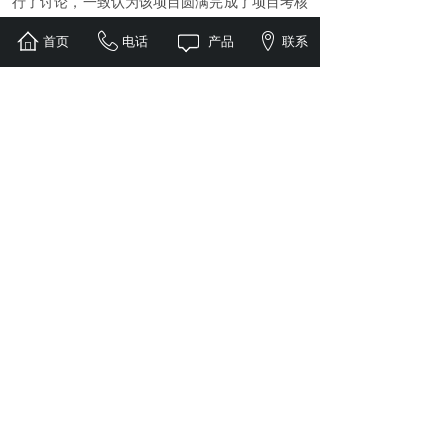
行了讨论，一致认为该项目圆满完成了项目考核
指标，达到了预期目标和要求；专家组一致认为
首页
电话
产品
联系
本项目具有较好的创新性与前瞻性，对项目取得
的重要成果给予了充分肯定；专家组对系统运行
的数据进行了细致分析，认为系统运行效果达到
预期。最终项目顺利通过验收。
会议最后，与会专家评委对能源集团及配
合单位康普盾在储能领域的研究及获得的成果表
示赞赏，鼓励公司在未来的储能领域开展更多的
合作，期待有更多的储能项目落地。
康普盾公司目前已形成了发电侧集装箱储
能产品、工商业户外柜储能产品以及家庭储能产
品三大产品系列；在
BMS、电池pack、系统集
成等方面拥有自主核心技术，已获得多项核心发
明专利。公司将继续加大在储能领域布局，掌握
更多核心技术，推出更多有竞争力的产品，在未
来新型电力系统以及碳中和碳达标任务中贡献更
多康普盾智慧和力量。