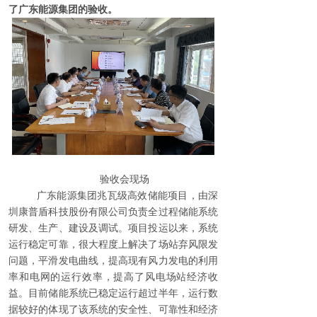
了广东能源集团的验收。
验收会现场
广东能源集团兆瓦级高效储能项目，由深
圳康普盾科技股份有限公司负责全过程储能系统
研发、生产、建设及调试。项目投运以来，系统
运行稳定可靠，很大程度上解决了场站弃风限发
问题，平滑发电曲线，提高现有风力发电的利用
率和电网的运行效率，提高了风电场站经济收
益。目前储能系统已稳定运行超过半年，运行数
据较好的体现了该系统的安全性、可靠性和经济