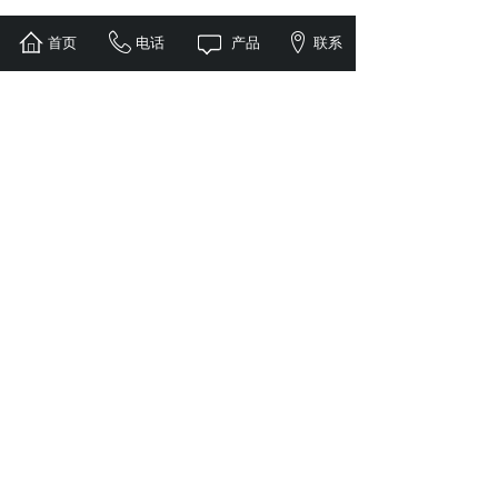
上一个：
Intelligen......
首页
电话
产品
联系
下一个：
太阳能光伏板
全球服务热线：
400-108-2919
地址：深圳市龙华区民治街道民
康路112号1970科技小镇1栋402
室
2026 © 深圳康普盾科技股份有限公司 版权所有
All Rights Resrved.