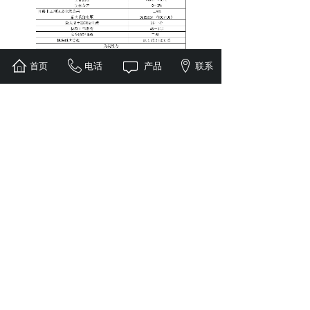
首页
电话
产品
联系
上一个：
智能换电柜
下一个：
KPD-ESS-21......
全球服务热线：
400-108-2919
地址：深圳市龙华区民治街道民
康路112号1970科技小镇1栋402
室
2026 © 深圳康普盾科技股份有限公司 版权所有