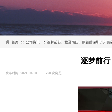
∷
∷
首页
公司资讯
逐梦前行，载誉而归！康普盾深圳CIBF展
逐梦前行
发布时间:
2021-04-01
|
220
次浏览
|