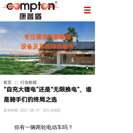
专注通信与新能源
设备及系统综合服务
Focusing On Communication And New Energy
∷
首页
行业新闻
“自充大锂电”还是“无限换电”，谁
是骑手们的终局之选
发布时间:
2021-08-31
450
次浏览
你有一辆两轮电动车吗？