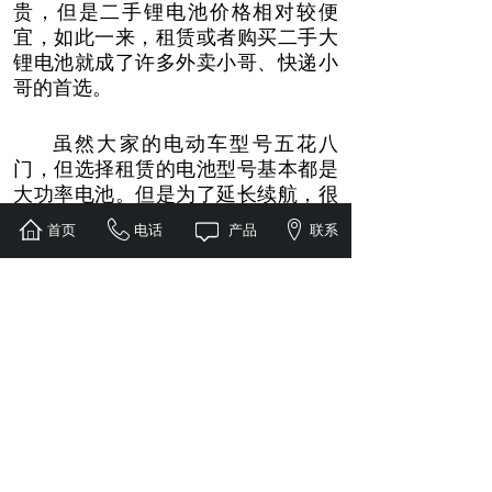
贵，但是二手锂电池价格相对较便
宜，如此一来，租赁或者购买二手大
锂电池就成了许多外卖小哥、快递小
哥的首选。
虽然大家的电动车型号五花八
门，但选择租赁的电池型号基本都是
大功率电池。但是为了延长续航，很
多都会擅自做改装，比如改线，或用
首页
电话
产品
联系
塑料胶带把几组电池捆绑串联后进行
了安装，为安全埋下了极大的隐患。
拨云见日：“换电”崛起
换电：能使用稳定、安全、售后
有保障的品牌锂电池、又降低了骑手
们的使用成本和门槛，更重要的——
还要满足他们“长续航”的专业诉求。