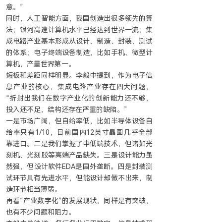
意。”
同时，人工智能方面，我国创造出很多领先的算
法；银河高速计算机水平已经达到世界一流；集
成电路产业基本形成从设计、制造、封装、测试
的体系；电子终端设备制造，比如手机、微型计
算机，产量世界第一。
短板和差距同样明显。李毅中提到，作为电子信
息产业的核心，集成电路产业存在四大问题，
“折射出我们在数字产业化的创新能力还不够，
投入还不足，结构还存在严重的缺陷。”
一是市场广阔，但自给率低，比如半导体设备自
给率只有1/10，目前国内12英寸晶圆几乎全部
靠进口。二是我们掌握了中低端技术，但诸如光
刻机、光刻胶等高端产品缺失。三是设计能力虽
然强，但设计软件EDA是国外垄断。四是封装测
试环节具有先进水平，但能设计却做不出来，制
造环节相当薄弱。
再看“产业数字化”的发展现状，同样是有突破，
也有不少问题和阻力。