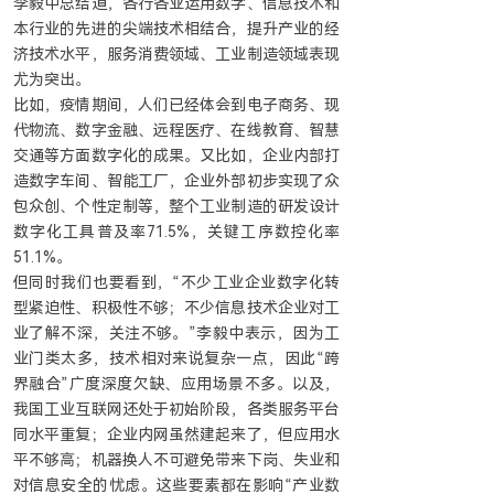
李毅中总结道，各行各业运用数字、信息技术和
本行业的先进的尖端技术相结合，提升产业的经
济技术水平，服务消费领域、工业制造领域表现
尤为突出。
比如，疫情期间，人们已经体会到电子商务、现
代物流、数字金融、远程医疗、在线教育、智慧
交通等方面数字化的成果。又比如，企业内部打
造数字车间、智能工厂，企业外部初步实现了众
包众创、个性定制等，整个工业制造的研发设计
数字化工具普及率71.5%，关键工序数控化率
51.1%。
但同时我们也要看到，“不少工业企业数字化转
型紧迫性、积极性不够；不少信息技术企业对工
业了解不深，关注不够。”李毅中表示，因为工
业门类太多，技术相对来说复杂一点，因此“跨
界融合”广度深度欠缺、应用场景不多。以及，
我国工业互联网还处于初始阶段，各类服务平台
同水平重复；企业内网虽然建起来了，但应用水
平不够高；机器换人不可避免带来下岗、失业和
对信息安全的忧虑。这些要素都在影响“产业数