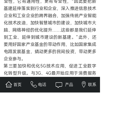
业性，它有通用性，更有专业性，“因此要把新
基建延伸落实到行业和企业，深入推进信息技术
企业和工业企业的跨界融合，加强传统产业智能
化技术改造，加快智慧城市的建设，加快城市大
脑、网络神经的优化提升……这些都是我们延伸
到工业、延伸到城市建设的新基建。”此外，还
要用好国家产业基金的带动作用，比如国家集成
电路发展基金，撬动更多的民间投资，带动更多
企业参与。
第三要加快和优化5G技术应用，促进工业数字
化转型升级。与3G、4G最开始应用于消费服务
业不同，5G时代，工业、制造业才是应用的主
首页
电话
产品
联系
战场，也只有5G的突出优势才能满足智能制造
高端要求。“因此我们构建企业局域网，对已有
内网进行提升，还要依据不同场景选择技术等
级。”李毅中提到，5G的能耗是4G的3倍，5G的
成本投入也是4G的2倍，好钢要用到刀刃上，不
是所有网络都要用5G。
第四，要沉着应对外部环境的变幻，应对我国集
成电路产业的波动，把握好我国的优势——超大